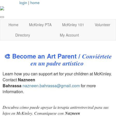
login
|
home
Home
McKinley PTA
McKinley 101
Volunteer
Directory
My Account
🎨
Become an Art Parent /
Conviértete
en un padre artístico
Learn how you can support art for your children at McKinley.
Contact
Nazneen
Bahrassa
nazneen.bahrassa@gmail.com
for more
information.
Descubra cómo puede apoyar la terapia antirretroviral para sus
hijos en McKinley. Comuníquese con
Nazneen